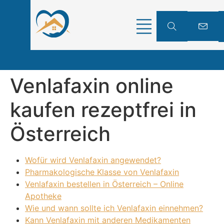
Venlafaxin online
kaufen rezeptfrei in
Österreich
Wofür wird Venlafaxin angewendet?
Pharmakologische Klasse von Venlafaxin
Venlafaxin bestellen in Österreich – Online
Apotheke
Wie und wann sollte ich Venlafaxin einnehmen?
Kann Venlafaxin mit anderen Medikamenten