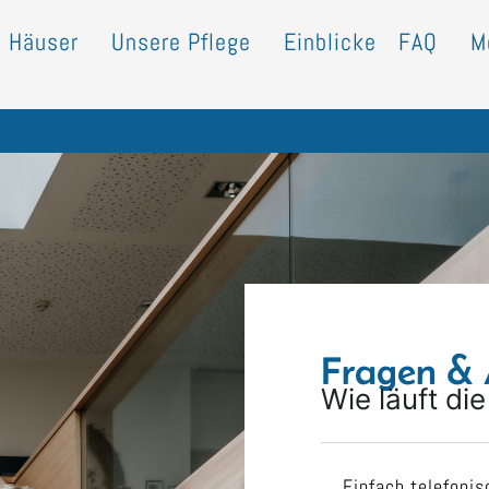
 Häuser
Unsere Pflege
Einblicke
FAQ
M
Fragen & 
Wie läuft d
Einfach telefonis