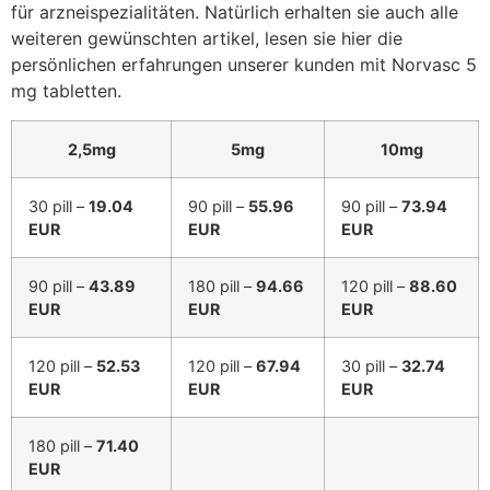
für arzneispezialitäten. Natürlich erhalten sie auch alle
weiteren gewünschten artikel, lesen sie hier die
persönlichen erfahrungen unserer kunden mit Norvasc 5
mg tabletten.
2,5mg
5mg
10mg
30 pill –
19.04
90 pill –
55.96
90 pill –
73.94
EUR
EUR
EUR
90 pill –
43.89
180 pill –
94.66
120 pill –
88.60
EUR
EUR
EUR
120 pill –
52.53
120 pill –
67.94
30 pill –
32.74
EUR
EUR
EUR
180 pill –
71.40
EUR